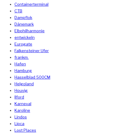
Containerterminal
CTB
Dampflok
Dänemark
Elbphilharmonie
entwickeln
Eurogate
Falkensteiner Ufer
frankm.
Hafen
Hamburg
Hasselblad 500CM
Helgoland
Houvig
Ilford
Karneval
Karoline
Lindos
Lipca
Lost Places