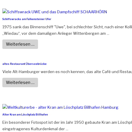
Schiffswracks am Falkensteiner Ufer
1975 sank das Binnenschiff "Uwe", bei schlechter Sicht, nach einer Koll
„Wiedau“, vor dem damaligen Anleger Wittenbergen am ...
Weiterlesen …
altes Restaurant Überseebrücke
Viele Alt-Hamburger werden es noch kennen, das alte Café und Restau
Weiterlesen …
Alter Kran am Löschplatz Billhafen
Ein besonderer Fotospot ist der im Jahr 1950 gebaute Kran am Löschplat
eingetragenes Kulturdenkmal der ...