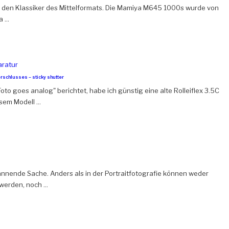
den Klassiker des Mittelformats. Die Mamiya M645 1000s wurde von
...
erschlusses – sticky shutter
to goes analog" berichtet, habe ich günstig eine alte Rolleiflex 3.5C
em Modell ...
pannende Sache. Anders als in der Portraitfotografie können weder
rden, noch ...